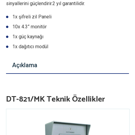
sinyallerini güçlendirir.2 yıl garantilidir.
1x şifreli zil Paneli
10x 4.3” monitör
1x güç kaynağı
1x dağıtıcı modül
Açıklama
DT-821/MK Teknik Özellikler