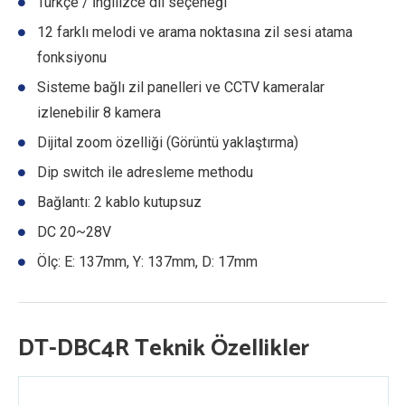
Türkçe / İngilizce dil seçeneği
12 farklı melodi ve arama noktasına zil sesi atama
fonksiyonu
Sisteme bağlı zil panelleri ve CCTV kameralar
izlenebilir 8 kamera
Dijital zoom özelliği (Görüntü yaklaştırma)
Dip switch ile adresleme methodu
Bağlantı: 2 kablo kutupsuz
DC 20~28V
Ölç: E: 137mm, Y: 137mm, D: 17mm
DT-DBC4R Teknik Özellikler