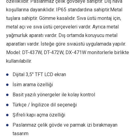
özelliklidir. Paslanmaz çelik gövdeye sahiptir. Dış hava
koşullarına dayanıklıdır. IP65 standardına sahiptir.Metal
tuşlara sahiptir. Gömme kasalıdır. Sıva üstü montaj için,
metal açı ve sıva üstü çerçeveleri vardır. Ayrıca metal
yağmurluk aparatı vardır. Dış ortamda koruyucu metal
aparatları vardır. İsteğe göre sıvaüstü uygulamada yapılır.
Model: DT-437W, DT-472W, DX-471W monitorlerle birlikte
kullanılabilir.
Dijital 3,5″ TFT LCD ekran
İsim arama özelliği
Basit yazılı yönergeler ile kolay kontrol
Türkçe / İngilizce dil seçeneği
Şifreli kapı açma özelliği
Paslanmaz çelik gövde ve parmak izi bırakmayan
tasarım