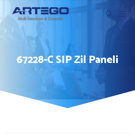
67228-C SIP Zil Paneli