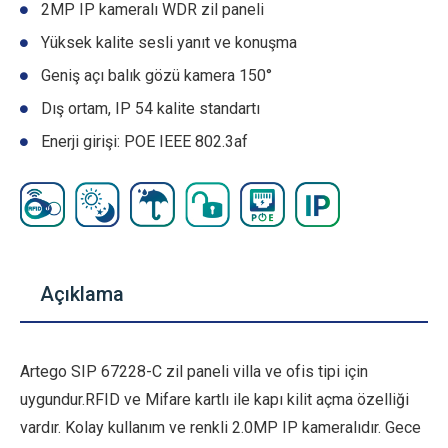
2MP IP kameralı WDR zil paneli
Yüksek kalite sesli yanıt ve konuşma
Geniş açı balık gözü kamera 150°
Dış ortam, IP 54 kalite standartı
Enerji girişi: POE IEEE 802.3af
Açıklama
Artego SIP 67228-C zil paneli villa ve ofis tipi için
uygundur.RFID ve Mifare kartlı ile kapı kilit açma özelliği
vardır. Kolay kullanım ve renkli 2.0MP IP kameralıdır. Gece