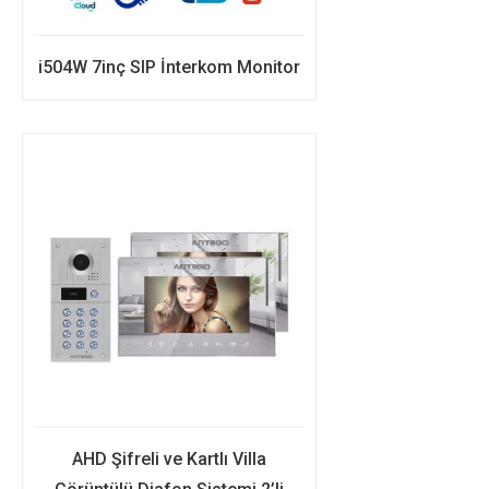
i504W 7inç SIP İnterkom Monitor
AHD Şifreli ve Kartlı Villa