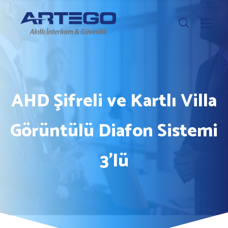
AHD Şifreli ve Kartlı Villa
Görüntülü Diafon Sistemi
3’lü