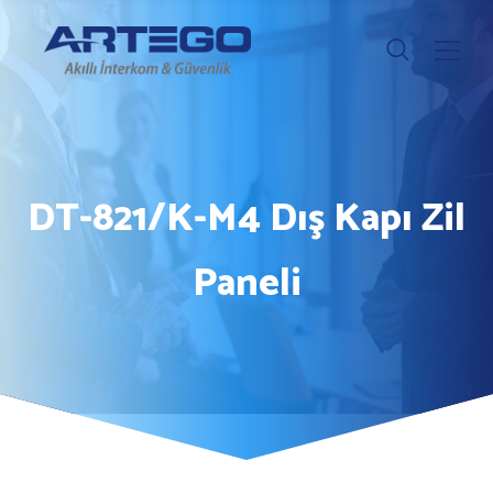
DT-821/K-M4 Dış Kapı Zil
Paneli