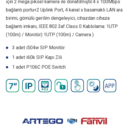
için 2 mega piksel kamera ile donatılmıştır.4 x 100Mbps
bağlantı portu+2 Uplink Port, 4 kanal x basamaklı LAN ara
birimi, gömülü gerilim dengeleyici, cihazdan cihaza
bağlantı imkanı, IEEE 802.3af Class 0 Kablolama: 1UTP
(100m) / Monitör) 1UTP (100m) / Camera )
3 adet i504w SIP Monitör
1 adet i60k SIP Kapı Zili
1 adet P106C POE Switch