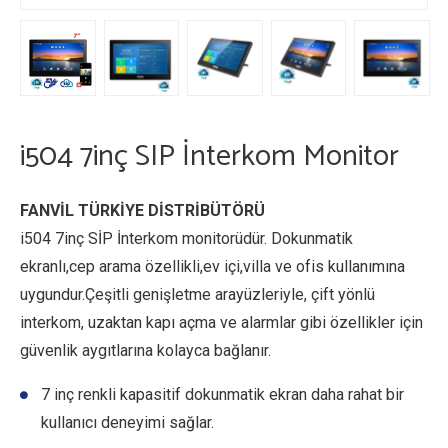
i504 7inç SIP İnterkom Monitor
FANVİL TÜRKİYE DİSTRİBÜTÖRÜ
i504 7inç SİP İnterkom monitorüdür. Dokunmatik
ekranlı,cep arama özellikli,ev içi,villa ve ofis kullanımına
uygundur.Çeşitli genişletme arayüzleriyle, çift yönlü
interkom, uzaktan kapı açma ve alarmlar gibi özellikler için
güvenlik aygıtlarına kolayca bağlanır.
7 inç renkli kapasitif dokunmatik ekran daha rahat bir
kullanıcı deneyimi sağlar.