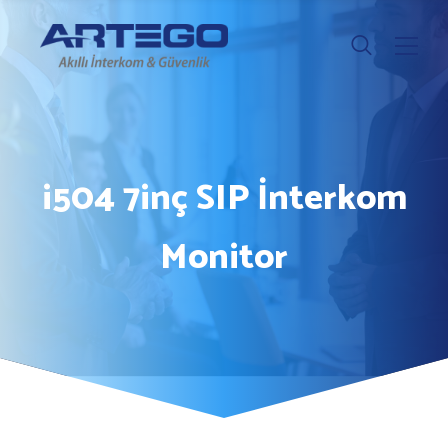
i504 7inç SIP İnterkom
Monitor