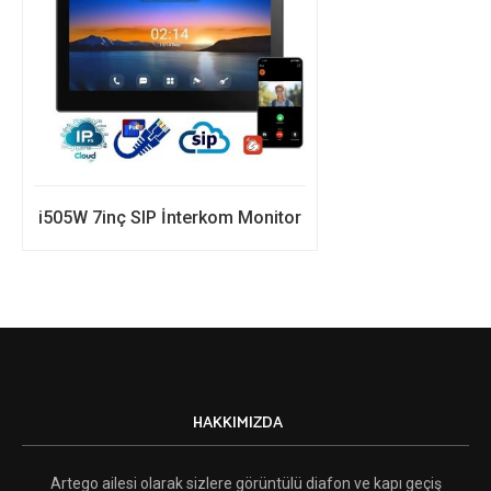
i505W 7inç SIP İnterkom Monitor
HAKKIMIZDA
Artego ailesi olarak sizlere görüntülü diafon ve kapı geçiş