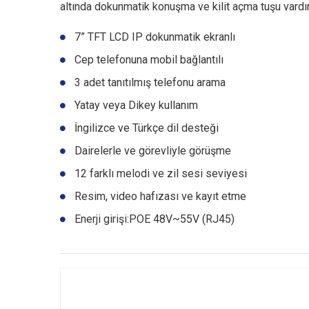
altında dokunmatik konuşma ve kilit açma tuşu vardır. Dek
7” TFT LCD IP dokunmatik ekranlı
Cep telefonuna mobil bağlantılı
3 adet tanıtılmış telefonu arama
Yatay veya Dikey kullanım
İngilizce ve Türkçe dil desteği
Dairelerle ve görevliyle görüşme
12 farklı melodi ve zil sesi seviyesi
Resim, video hafızası ve kayıt etme
Enerji girişi:POE 48V~55V (RJ45)