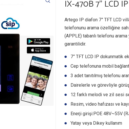
IX-470B 7” LCD IP
Artego IP diafon 7” TFT LCD vil
telefonunu arama özelliğine sahi
(APPLE) tabanlı telefonu arama ya
garantilidir.
7” TFT LCD IP dokunmatik ek
Cep telefonuna mobil bağlantı
3 adet tanıtılmış telefonu ar
Dairelerle ve görevliyle gör
12 farklı melodi ve zil sesi s
Resim, video hafızası ve kay
Enerji girişi:POE 48V~55V (R
Yatay veya Dikey kullanım