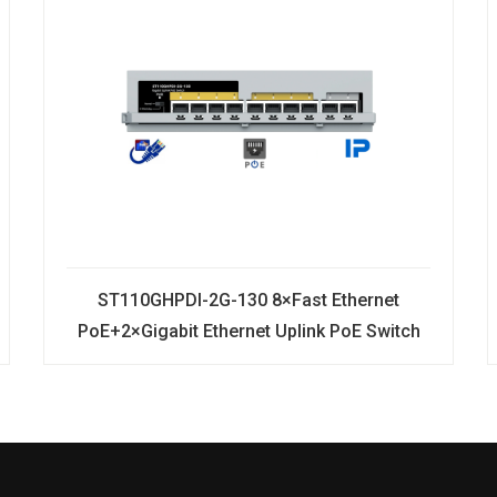
ST110GHPDI-2G-130 8×Fast Ethernet
PoE+2×Gigabit Ethernet Uplink PoE Switch