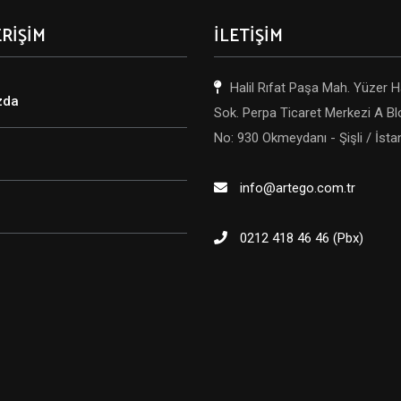
ERİŞİM
İLETİŞİM
Halil Rıfat Paşa Mah. Yüzer 
zda
Sok. Perpa Ticaret Merkezi A Bl
No: 930 Okmeydanı - Şişli / İsta
info@artego.com.tr
0212 418 46 46 (Pbx)