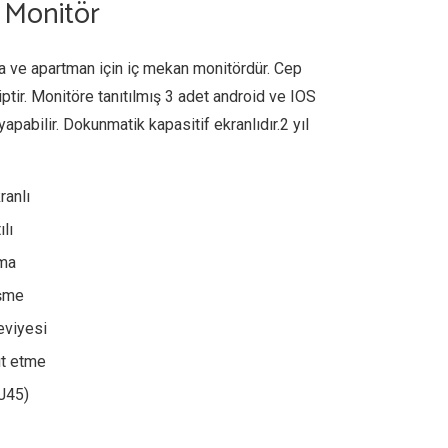
 Monitör
la ve apartman için iç mekan monitördür. Cep
ptir. Monitöre tanıtılmış 3 adet android ve IOS
pabilir. Dokunmatik kapasitif ekranlıdır.2 yıl
ranlı
lı
ama
üşme
eviyesi
ıt etme
J45)