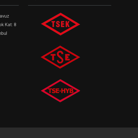
Havuz
ok Kat: 8
nbul