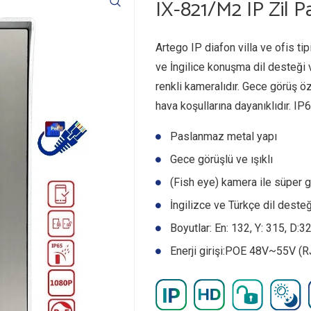
IX-821/M2 IP Zil P
Artego IP diafon villa ve ofis tipi
ve İngilice konuşma dil desteği v
renkli kameralıdır. Gece görüş öz
hava koşullarına dayanıklıdır. IP65
Paslanmaz metal yapı
Gece görüşlü ve ışıklı
(Fish eye) kamera ile süper g
İngilizce ve Türkçe dil desteğ
Boyutlar: En: 132, Y: 315, D:
Enerji girişi:POE 48V~55V (R