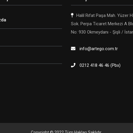
Halil Rıfat Paşa Mah. Yüzer 
zda
Sok. Perpa Ticaret Merkezi A Bl
No: 930 Okmeydanı - Şişli / İsta
info@artego.com.tr
0212 418 46 46 (Pbx)
Copyright © 2022 Tüm Hakları Saklıdır.