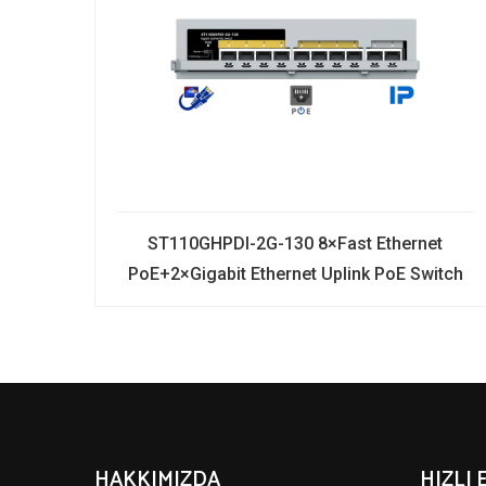
ST110GHPDI-2G-130 8×Fast Ethernet
PoE+2×Gigabit Ethernet Uplink PoE Switch
HAKKIMIZDA
HIZLI 